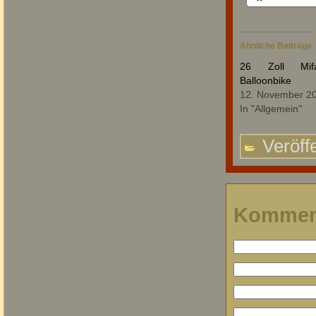
Ähnliche Beiträge
26 Zoll Mif
Balloonbike
12. November 2
In "Allgemein"
Veröffe
Kommen