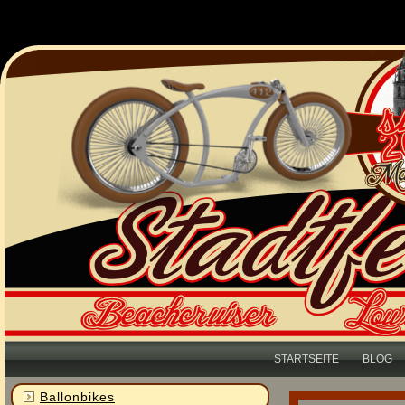
STARTSEITE
BLOG
Ballonbikes