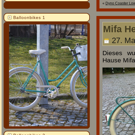
«
Dyno Coaster Lowr
Balloonbikes 1
Mifa He
27. Ma
Dieses wu
Hause Mifa