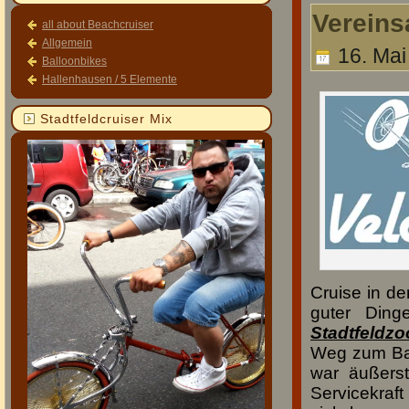
Vereins
all about Beachcruiser
Allgemein
16. Mai
Balloonbikes
Hallenhausen / 5 Elemente
Stadtfeldcruiser Mix
Cruise in de
guter Din
Stadtfeldzo
Weg zum Bah
war äußerst
Servicekraft