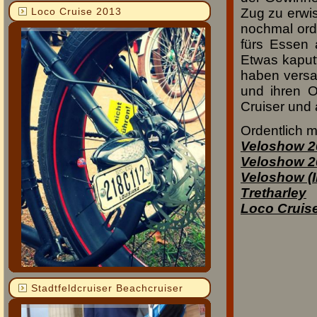
Zug zu erwi
Loco Cruise 2013
nochmal orde
fürs Essen 
Etwas kaput
haben versa
und ihren O
Cruiser und
Ordentlich m
Veloshow 2
Veloshow 20
Veloshow (II
Tretharley
Loco Cruis
Stadtfeldcruiser Beachcruiser