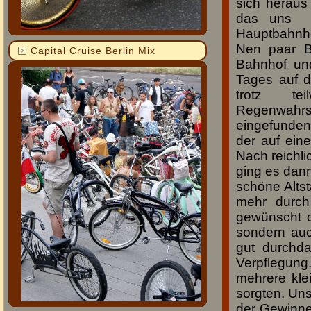
sich heraus
das uns d
Hauptbahnho
Nen paar B
Capital Cruise Berlin Mix
Bahnhof und
Tages auf d
trotz te
Regenwahr
eingefunden
der auf ein
Nach reichli
ging es dann
schöne Altst
mehr durch
gewünscht 
sondern au
gut durchda
Verpflegun
mehrere kle
sorgten. Un
der Gewinne