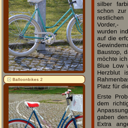
silber far
schon zur
restliche
Vorder,- 
wurden indi
auf die er
Gewindem
Baustop, d
möchte ich
Blue Low w
Herzblut i
Rahmenbas
Balloonbikes 2
Platz für d
Erste Prob
dem richt
Anpassung
gaben den
Extra ang