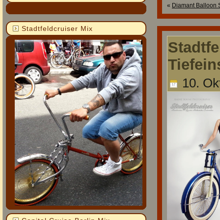
«
Diamant Balloon 
Stadtfeldcruiser Mix
Stadtfe
Tiefein
10. Ok