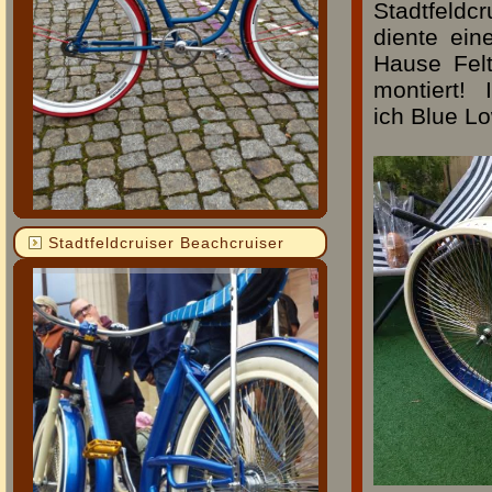
Stadtfeldc
diente ein
Hause Fel
montiert! 
ich Blue L
Stadtfeldcruiser Beachcruiser