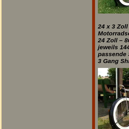
24 x 3 Zol
Motorrads
24 Zoll –
jeweils 14
passende 
3 Gan
g Sh