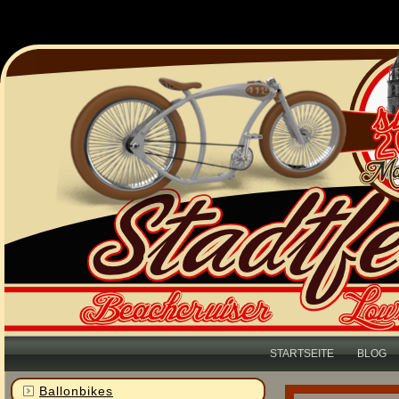
STARTSEITE
BLOG
Ballonbikes