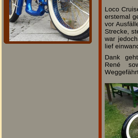
Loco Cruis
erstemal g
vor Ausfäl
Strecke, st
war jedoch
lief einwand
Dank geht
René sow
Weggefährt