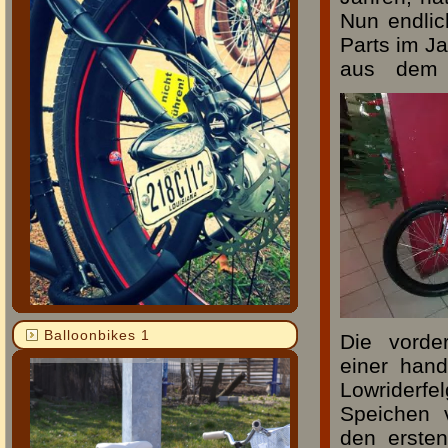
Nun endlic
Parts im J
aus dem 
Balloonbikes 1
Die vord
einer hand
Lowriderfe
Speichen 
den erste