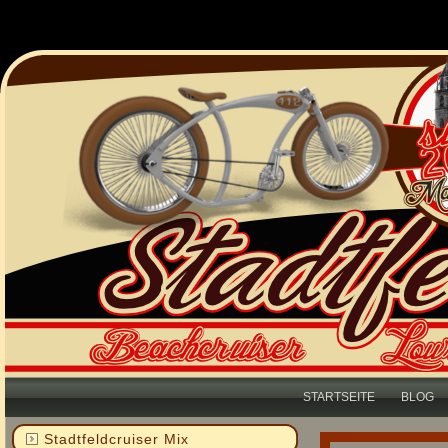
STARTSEITE
BLOG
Stadtfeldcruiser Mix