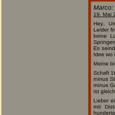
Marco:
19. Mai 
Hey.. U
Leider f
keine L
Springer
Es seind
Idee wo 
Meine bi
Schaft 
minus S
minus Ga
ist glei
Lieber e
mit Dis
hundert