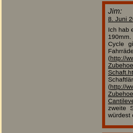
Jim:
8. Juni 
Ich hab 
190mm. W
Cycle g
Fahrr
(
http://w
Zubehoer
Schaft.h
Schaftl
(
http://w
Zubehoer
Cantilev
zweite 
würdest 