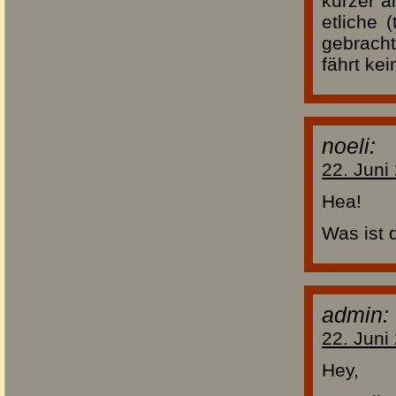
kürzer a
etliche 
gebracht
fährt ke
noeli:
22. Juni
Hea!
Was ist 
admin:
22. Juni
Hey,