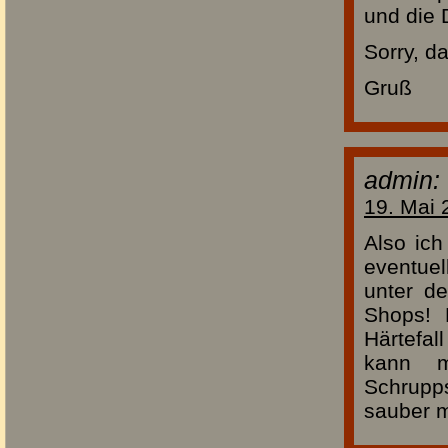
und die
Sorry, d
Gruß
admin:
19. Mai 
Also ic
eventue
unter de
Shops! 
Härtefal
kann m
Schrupp
sauber m