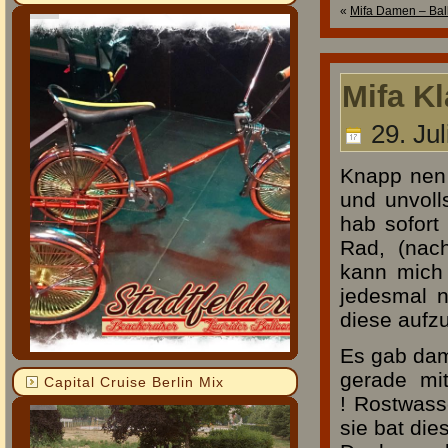
«
Mifa Damen – Ball
Mifa K
29. Jul
Knapp nen 
und unvoll
hab sofort
Rad, (nac
kann mich
jedesmal 
diese aufz
Es gab dam
gerade mi
Capital Cruise Berlin Mix
! Rostwass
sie bat di