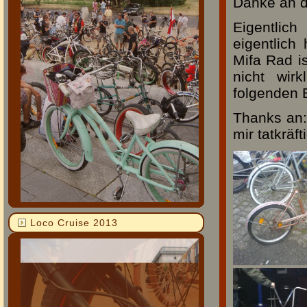
Danke an di
Eigentlic
eigentlich
Mifa Rad i
nicht wir
folgenden B
Thanks an:
mir tatkräf
Loco Cruise 2013