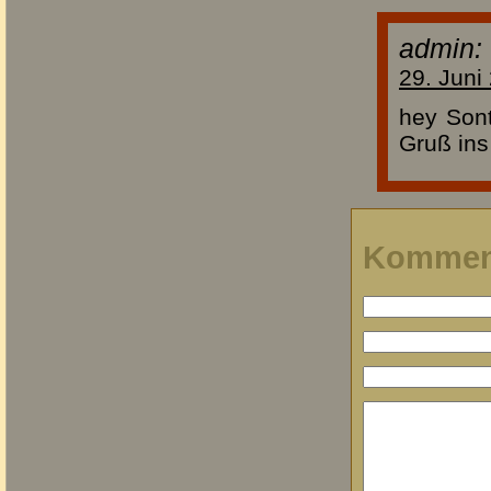
admin:
29. Juni
hey Sont
Gruß ins
Kommen