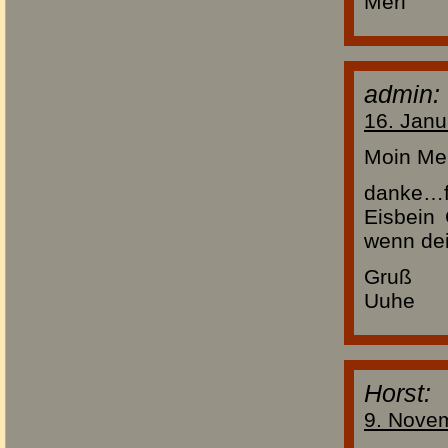
Merl
admin:
16. Janu
Moin Mer
danke…fr
Eisbein 
wenn dein
Gruß
Uuhe
Horst:
9. Nove