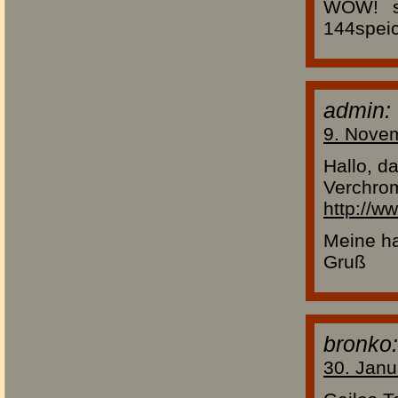
WOW! sc
144speic
admin:
9. Nove
Hallo, da
Verchrom
http://w
Meine ha
Gruß
bronko:
30. Janu