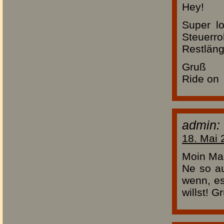
Hey!
Super l
Steuerr
Restläng
Gruß
Ride on
admin:
18. Mai 
Moin Ma
Ne so au
wenn, es
willst! G